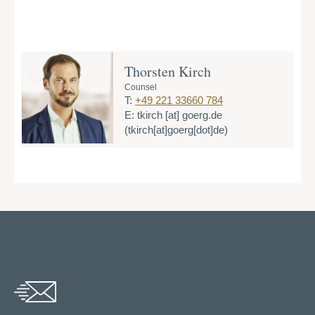
Thorsten Kirch
Counsel
T:
+49 221 33660 784
E:
tkirch
[at]
goerg.de
(tkirch[at]goerg[dot]de)