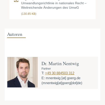
Umwandlungsrichtlinie in nationales Recht –
Weitreichende Änderungen des UmwG
(130.85 KB)
Autoren
Dr. Martin Nentwig
Partner
T:
+49 30 884503 312
E:
mnentwig
[at]
goerg.de
(mnentwig[at]goerg[dot]de)