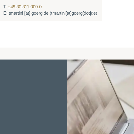
T:
+49 30 311 000-0
E:
tmartini
[at]
goerg.de
(tmartini[at]goerg[dot]de)