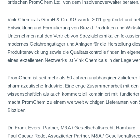
britischen PromChem Ltd. von dem Insolvenzverwalter beraten.
Vink Chemicals GmbH & Co. KG wurde 2011 gegründet und befa
Entwicklung und Formulierung von Biozid-Produkten und Wirkst
Unternehmen auf den Vertrieb von Spezialchemikalien fokussiert
modernes Gefahrengutlager und Anlagen für die Herstellung die
Produktentwicklung sowie die Qualitätskontrolle finden im eigene
eines exzellenten Netzwerks ist Vink Chemicals in der Lage welt
PromChem ist seit mehr als 50 Jahren unabhängiger Zulieferer 
pharmazeutische Industrie. Eine enge Zusammenarbeit mit den
wissenschaftlich als auch kommerziell kombiniert mit fundierter
macht PromChem zu einem weltweit wichtigen Lieferanten von 
Bioziden.
Dr. Frank Evers, Partner, M&A / Gesellschaftsrecht, Hamburg
Paul Caesar Rode, Assoziierter Partner, M&A / Gesellschaftsre