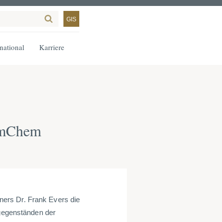
GIS
rnational
Karriere
romChem
ers Dr. Frank Evers die
egenständen der