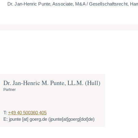
Dr. Jan-Henric Punte, Associate, M&A / Gesellschaftsrecht, H
Dr. Jan-Henric M. Punte, LL.M. (Hull)
Partner
T:
+49 40 500360 405
E:
jpunte
[at]
goerg.de
(jpunte[at]goerg[dot]de)