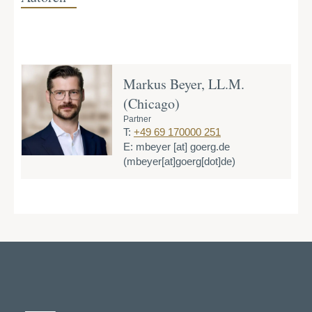
Markus Beyer, LL.M.
(Chicago)
Partner
T:
+49 69 170000 251
E:
mbeyer
[at]
goerg.de
(mbeyer[at]goerg[dot]de)