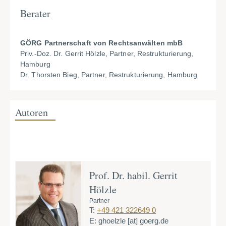
Berater
GÖRG Partnerschaft von Rechtsanwälten mbB
Priv.-Doz. Dr. Gerrit Hölzle, Partner, Restrukturierung,
Hamburg
Dr. Thorsten Bieg, Partner, Restrukturierung, Hamburg
Autoren
Prof. Dr. habil. Gerrit
D
Hölzle
Pa
T:
Partner
E
T:
+49 421 322649 0
E:
ghoelzle
[at]
goerg.de