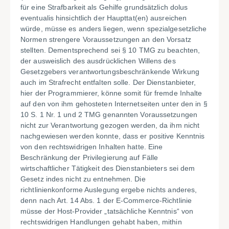
für eine Strafbarkeit als Gehilfe grundsätzlich dolus
eventualis hinsichtlich der Haupttat(en) ausreichen
würde, müsse es anders liegen, wenn spezialgesetzliche
Normen strengere Voraussetzungen an den Vorsatz
stellten. Dementsprechend sei § 10 TMG zu beachten,
der ausweislich des ausdrücklichen Willens des
Gesetzgebers verantwortungsbeschränkende Wirkung
auch im Strafrecht entfalten solle. Der Dienstanbieter,
hier der Programmierer, könne somit für fremde Inhalte
auf den von ihm gehosteten Internetseiten unter den in §
10 S. 1 Nr. 1 und 2 TMG genannten Voraussetzungen
nicht zur Verantwortung gezogen werden, da ihm nicht
nachgewiesen werden konnte, dass er positive Kenntnis
von den rechtswidrigen Inhalten hatte. Eine
Beschränkung der Privilegierung auf Fälle
wirtschaftlicher Tätigkeit des Dienstanbieters sei dem
Gesetz indes nicht zu entnehmen. Die
richtlinienkonforme Auslegung ergebe nichts anderes,
denn nach Art. 14 Abs. 1 der E-Commerce-Richtlinie
müsse der Host-Provider „tatsächliche Kenntnis“ von
rechtswidrigen Handlungen gehabt haben, mithin