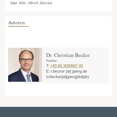
Dipl.-Kfm. Ullrich Stürcke
Autoren
Dr. Christian Becker
Partner
T:
+49 89 3090667 40
E:
cbecker
[at]
goerg.de
(cbecker[at]goerg[dot]de)