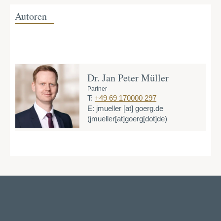
Autoren
Dr. Jan Peter Müller
Partner
T:
+49 69 170000 297
E:
jmueller
[at]
goerg.de
(jmueller[at]goerg[dot]de)