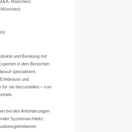
t/M&A, München)
, München)
en)
rodukte und Beratung mit
xperten in den Bereichen
rauf spezialisiert,
Erlebnisse und
für sie herzustellen – von
etrieb.
men bei den Anforderungen
render Systemarchitekt,
ovationsgetriebenen