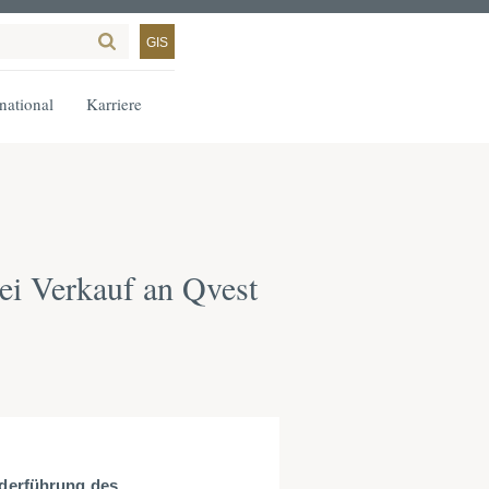
GIS
rnational
Karriere
ei Verkauf an Qvest
derführung des