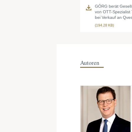
GÖRG berät Gesells
von OTT-Spezialist 
bei Verkauf an Qve
(194.28 KB)
Autoren