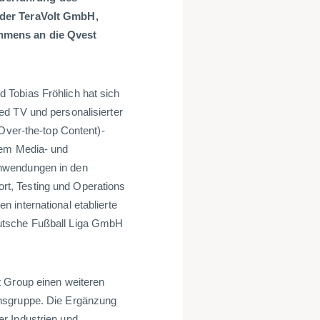
 der TeraVolt GmbH,
ehmens an die Qvest
 Tobias Fröhlich hat sich
ed TV und personalisierter
(Over-the-top Content)-
dem Media- und
Anwendungen in den
t, Testing und Operations
 international etablierte
utsche Fußball Liga GmbH
t Group einen weiteren
ensgruppe. Die Ergänzung
r Industrien und