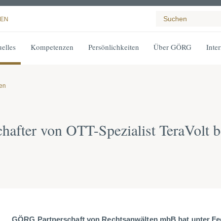
EN
elles
Kompetenzen
Persönlichkeiten
Über GÖRG
Inte
gen
after von OTT-Spezialist TeraVolt b
GÖRG Partnerschaft von Rechtsanwälten mbB hat unter Fe