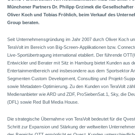
Münchener Partners Dr. Philipp Grzimek die Gesellschafter
Oliver Koch und Tobias Fröhlich, beim Verkauf des Untern
Group beraten.
Seit Unternehmensgründung im Jahr 2007 durch Oliver Koch und
TeraVolt im Bereich von Big-Screen-Applikationen bzw. Connect
Live-Sportübertragung international etabliert. Der führende OTT
Entwickler und Berater mit Sitz in Hamburg bietet Kunden aus 
Entertainmentbereich und insbesondere aus dem Sportsektor 
Segmenten Custom Development, Consulting und Projekt-Suppor
sowie Metadaten-Optimierung. Zu den Kunden von TeraVolt zählen
Medienanbieter wie ARD und ZDF, ProSiebenSat.1, Sky, die De
(DFL) sowie Red Bull Media House.
Die strategische Übernahme von TeraVolt bedeutet für die Qves
Schritt zur Expansion und Stärkung der weltweiten Unternehm
des Bereichs OTT ermöglicht es Qvest, Kunden unterschiedliche