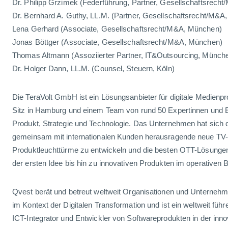
Dr. Philipp Grzimek (Federführung, Partner, Gesellschaftsrech
Dr. Bernhard A. Guthy, LL.M. (Partner, Gesellschaftsrecht/M&A
Lena Gerhard (Associate, Gesellschaftsrecht/M&A, München)
Jonas Böttger (Associate, Gesellschaftsrecht/M&A, München)
Thomas Altmann (Assoziierter Partner, IT&Outsourcing, Münch
Dr. Holger Dann, LL.M. (Counsel, Steuern, Köln)
Die TeraVolt GmbH ist ein Lösungsanbieter für digitale Medienp
Sitz in Hamburg und einem Team von rund 50 Expertinnen und E
Produkt, Strategie und Technologie. Das Unternehmen hat sich da
gemeinsam mit internationalen Kunden herausragende neue TV-
Produktleuchttürme zu entwickeln und die besten OTT-Lösungen 
der ersten Idee bis hin zu innovativen Produkten im operativen B
Qvest berät und betreut weltweit Organisationen und Unterneh
im Kontext der Digitalen Transformation und ist ein weltweit füh
ICT-Integrator und Entwickler von Softwareprodukten in der inn