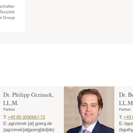
chafter
TeraVolt
st Group
Dr. Philipp Grzimek,
Dr. B
LL.M.
LL.M.
Partner
Partner
T:
+49 89 3090667-72
T:
+49 
E:
pgrzimek
[at]
goerg.de
E:
bgu
(pgrzimek[at]goerg[dot]de)
(bguthy