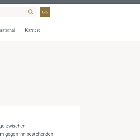
GIS
rnational
Karriere
age zwischen
em gegen ihn bestehenden