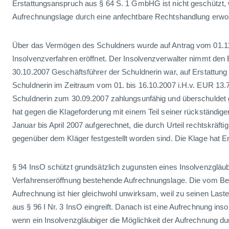
Erstattungsanspruch aus § 64 S. 1 GmbHG ist nicht geschützt,
Aufrechnungslage durch eine anfechtbare Rechtshandlung erwo
Über das Vermögen des Schuldners wurde auf Antrag vom 01.1
Insolvenzverfahren eröffnet. Der Insolvenzverwalter nimmt den 
30.10.2007 Geschäftsführer der Schuldnerin war, auf Erstattung
Schuldnerin im Zeitraum vom 01. bis 16.10.2007 i.H.v. EUR 13.7
Schuldnerin zum 30.09.2007 zahlungsunfähig und überschuldet 
hat gegen die Klageforderung mit einem Teil seiner rückständig
Januar bis April 2007 aufgerechnet, die durch Urteil rechtskräfti
gegenüber dem Kläger festgestellt worden sind. Die Klage hat Er
§ 94 InsO schützt grundsätzlich zugunsten eines Insolvenzgläub
Verfahrenseröffnung bestehende Aufrechnungslage. Die vom Bek
Aufrechnung ist hier gleichwohl unwirksam, weil zu seinen Las
aus § 96 I Nr. 3 InsO eingreift. Danach ist eine Aufrechnung ins
wenn ein Insolvenzgläubiger die Möglichkeit der Aufrechnung du