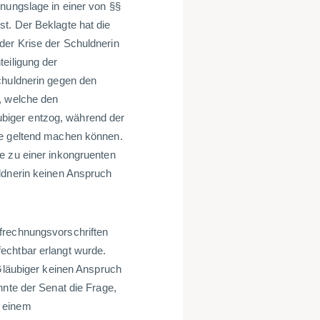
hnungslage in einer von §§
t. Der Beklagte hat die
der Krise der Schuldnerin
eiligung der
chuldnerin gegen den
, welche den
biger entzog, während der
te geltend machen können.
e zu einer inkongruenten
ldnerin keinen Anspruch
frechnungsvorschriften
echtbar erlangt wurde.
 Gläubiger keinen Anspruch
nnte der Senat die Frage,
u einem