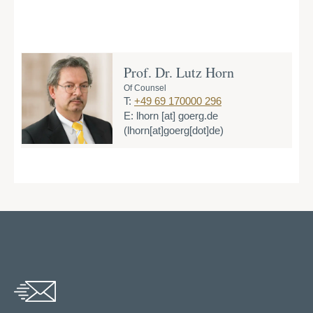
Prof. Dr. Lutz Horn
Of Counsel
T:
+49 69 170000 296
E:
lhorn
[at]
goerg.de
(lhorn[at]goerg[dot]de)