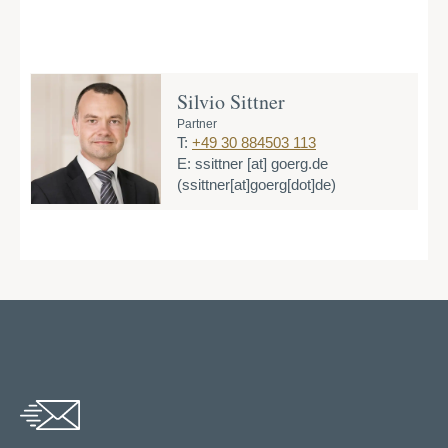
Silvio Sittner
Partner
T:
+49 30 884503 113
E:
ssittner
[at]
goerg.de
(ssittner[at]goerg[dot]de)