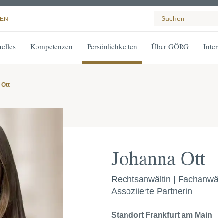
EN
elles
Kompetenzen
Persönlichkeiten
Über GÖRG
Inte
 Ott
Johanna Ott
Rechtsanwältin | Fachanwäl
Assoziierte Partnerin
Standort
Frankfurt am Main