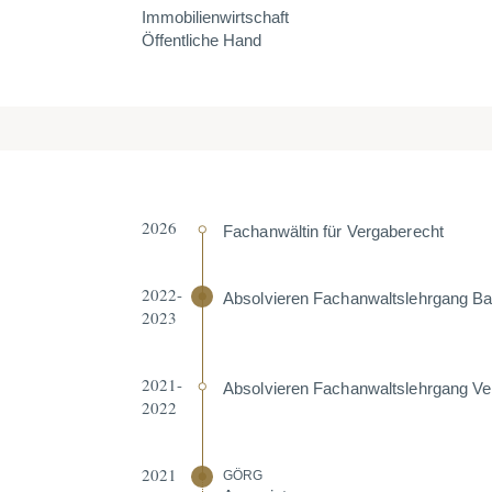
Immobilienwirtschaft
Öffentliche Hand
2026
Fachan­wältin für Verga­be­recht
2022-
Absol­vieren Fachan­walts­lehrgang Bau
2023
2021-
Absol­vieren Fachan­walts­lehrgang Ver
2022
2021
GÖRG