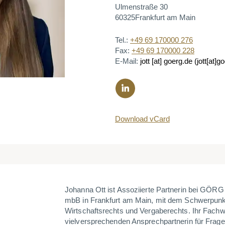
Ulmenstraße 30
60325
Frankfurt am Main
Tel.:
+49 69 170000 276
Fax:
+49 69 170000 228
E-Mail:
jott
[at]
goerg.de
(jott[at]g
Download vCard
Johanna Ott ist Assoziierte Partnerin bei GÖR
mbB in Frankfurt am Main, mit dem Schwerpunkt
Wirtschaftsrechts und Vergaberechts. Ihr Fachw
vielversprechenden Ansprechpartnerin für Fra