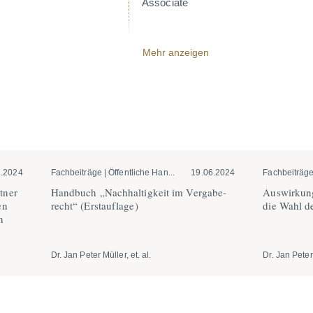
Associate
Mehr anzeigen
1.2024
Fachbeiträge | Öffentliche Han...
19.06.2024
Fachbeiträge 
tner
Handbuch „Nachhal­tigkeit im Verga­be­
Auswir­kun
en
recht“ (Erstauflage)
die Wahl de
n
Dr. Jan Peter Müller, et. al.
Dr. Jan Peter 