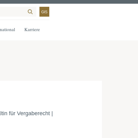
GIS
rnational
Karriere
tin für Vergaberecht |