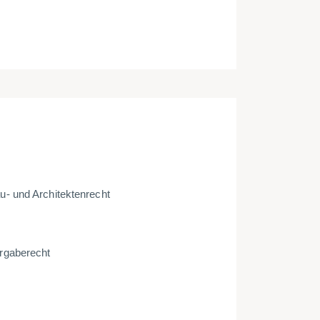
- und Archi­tek­ten­recht
ga­be­recht