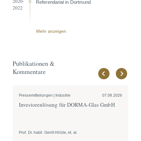
2020-
Referen­dariat in Dortmund
2022
Mehr anzeigen
Publikationen &
Kommentare
Pressemitteilungen | Industrie
07.08.2026
Pre
Inves­to­ren­lösung für DORMA-Glas GmbH
GÖ
we
Prof. Dr. habil. Gerrit Hölzle, et. al.
Dr. 