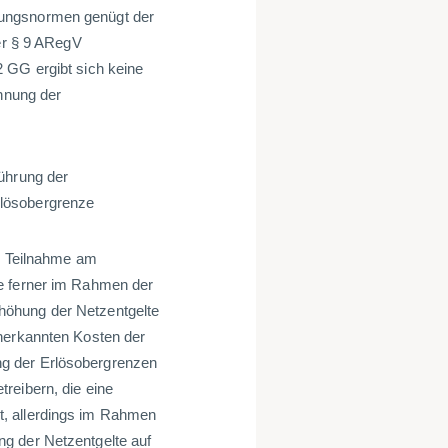
gungsnormen genügt der
der § 9 ARegV
 GG ergibt sich keine
chnung der
ührung der
rlösobergrenze
ie Teilnahme am
ie ferner im Rahmen der
höhung der Netzentgelte
anerkannten Kosten der
g der Erlösobergrenzen
reibern, die eine
t, allerdings im Rahmen
g der Netzentgelte auf