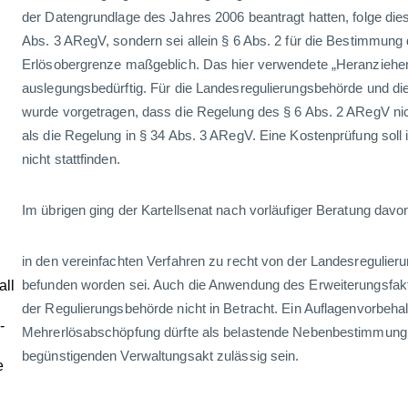
der Datengrundlage des Jahres 2006 beantragt hatten, folge dies
Abs. 3 ARegV, sondern sei allein § 6 Abs. 2 für die Bestimmun
Erlösobergrenze maßgeblich. Das hier verwendete „Heranziehen
auslegungsbedürftig. Für die Landesregulierungsbehörde und d
wurde vorgetragen, dass die Regelung des § 6 Abs. 2 ARegV nic
als die Regelung in § 34 Abs. 3 ARegV. Eine Kostenprüfung soll 
nicht stattfinden.
Im übrigen ging der Kartellsenat nach vorläufiger Beratung davo
in den vereinfachten Verfahren zu recht von der Landesregulie
befunden worden sei. Auch die Anwendung des Erweiterungsfak
all
der Regulierungsbehörde nicht in Betracht. Ein Auflagenvorbehal
-
Mehrerlösabschöpfung dürfte als belastende Nebenbestimmung 
begünstigenden Verwaltungsakt zulässig sein.
e