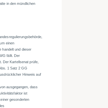
atte in den mündlichen
andesregulierungsbehörde,
 um einen
e handelt und dieser
G fällt. Der
. Der Kartellsenat prüfe,
Abs. 1 Satz 2 GG
usdrücklicher Hinweis auf
avon ausgegangen, dass
tivitätsfaktor ist
keiner gesonderten
des