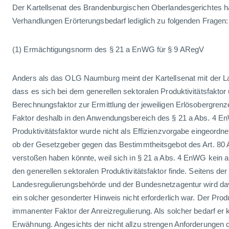
Der Kartellsenat des Brandenburgischen Oberlandesgerichtes h
Verhandlungen Erörterungsbedarf lediglich zu folgenden Fragen:
(1) Ermächtigungsnorm des § 21 a EnWG für § 9 ARegV
Anders als das OLG Naumburg meint der Kartellsenat mit der L
dass es sich bei dem generellen sektoralen Produktivitätsfaktor
Berechnungsfaktor zur Ermittlung der jeweiligen Erlösobergrenz
Faktor deshalb in den Anwendungsbereich des § 21 a Abs. 4 EnW
Produktivitätsfaktor wurde nicht als Effizienzvorgabe eingeordnet
ob der Gesetzgeber gegen das Bestimmtheitsgebot des Art. 80 
verstoßen haben könnte, weil sich in § 21 a Abs. 4 EnWG kein a
den generellen sektoralen Produktivitätsfaktor finde. Seitens der
Landesregulierungsbehörde und der Bundesnetzagentur wird d
ein solcher gesonderter Hinweis nicht erforderlich war. Der Produk
immanenter Faktor der Anreizregulierung. Als solcher bedarf er 
Erwähnung. Angesichts der nicht allzu strengen Anforderungen 