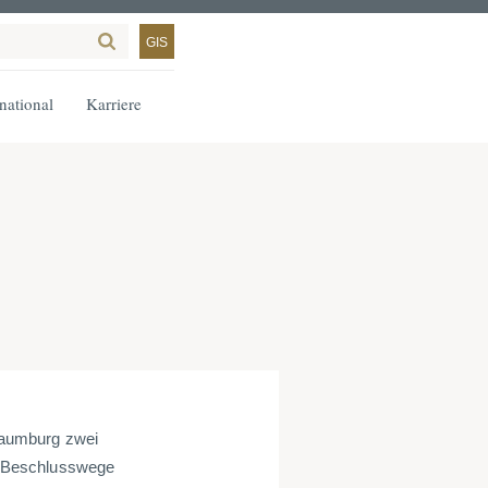
GIS
rnational
Karriere
Naumburg zwei
m Beschlusswege