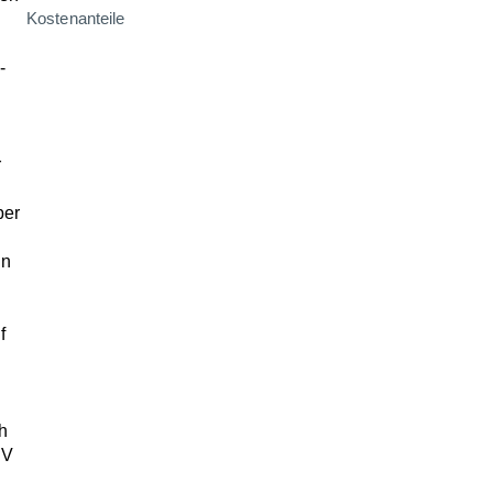
Kostenanteile
-
r
ber
in
f
h
gV