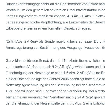
Bundesverfassungsgerichts an die Bestimmtheit von Ermächti
Wortlaut, um den generellen sektoralen Produktivitätsfaktor in 
verfassungskonform regeln zu können. Aus Art. 80 Abs. 1 Satz 2
verfassungsrechtliche Verpflichtung, alle Einzelheiten der Bere
Erlösobergrenzen in einem formellen Gesetz zu regeln.
(2) § 4 Abs. 2 ARegV als Sonderregelung bei erstmaliger Durchf
Anreizregulierung zur Bestimmung des Ausgangsniveaus der E
Ganz klar sei für den Senat, dass bei Netzbetreibern, welche d
vereinfachten Verfahren nach § 24 ARegV gewählt hatten und d
Genehmigung der Netzentgelte nach § 6 Abs. 2 ARegV keine Er
auf der Datengrundlage des Jahres 2006 beantragt hatten, die 
Netzentgeltgenehmigung bei der Berechnung bei der Bestimmun
zugrunde zu legen sind, und zwar ohne Veränderung. Bei Netzbet
Teilnahme am vereinfachten Verfahren nach § 24 ARegV gewähl
der Genehmigung der Netzentgelte gem. § 6 Abs. 2 eine Erhöhun