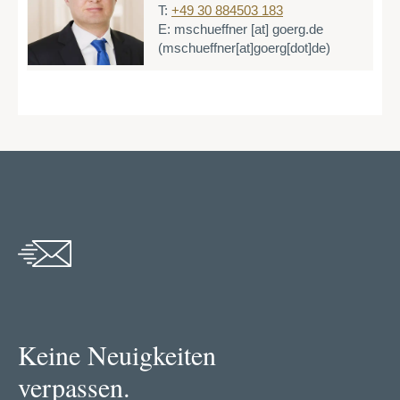
T:
+49 30 884503 183
E:
mschueffner
[at]
goerg.de
(mschueffner[at]goerg[dot]de)
Keine Neuigkeiten
verpassen.