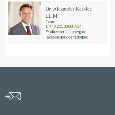
Dr. Alexander Kessler,
LL.M.
Partner
T:
+49 221 33660 684
E:
akessler
[at]
goerg.de
(akessler[at]goerg[dot]de)