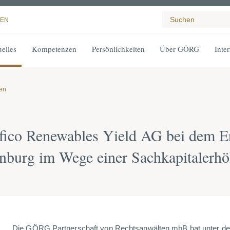
EN
elles
Kompetenzen
Persönlichkeiten
Über GÖRG
Inte
gen
fico Renewables Yield AG bei dem 
enburg im Wege einer Sachkapitalerh
Die GÖRG Partnerschaft von Rechtsanwälten mbB hat unter der