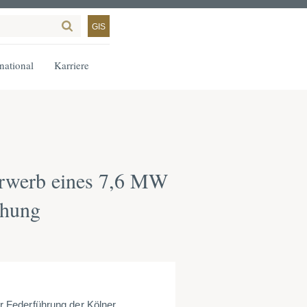
GIS
rnational
Karriere
Erwerb eines 7,6 MW
öhung
 Federführung der Kölner