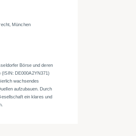
krecht, München
sseldorfer Börse und deren
t) (ISIN: DE000A2YN371)
nuierlich wachsendes
Quellen aufzubauen. Durch
Gesellschaft ein klares und
en.