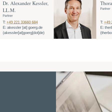
Dr. Alexander Kessler,
Thora
LL.M.
Partner
Partner
T:
+49 221 33660 684
T:
+49 
E:
akessler
[at]
goerg.de
E:
ther
(akessler[at]goerg[dot]de)
(therbo