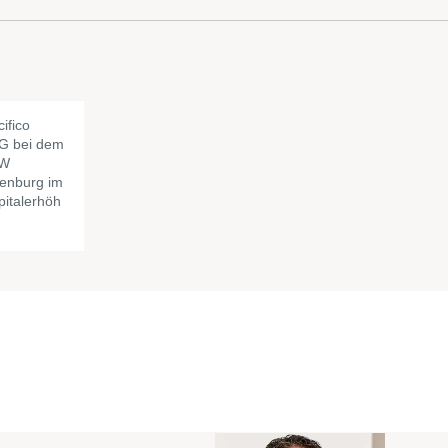
ifico
AG bei dem
MW
denburg im
italerhöh