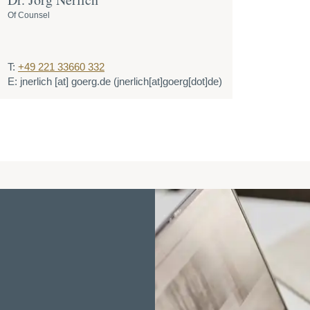
Of Counsel
T:
+49 221 33660 332
E:
jnerlich
[at]
goerg.de
(jnerlich[at]goerg[dot]de)