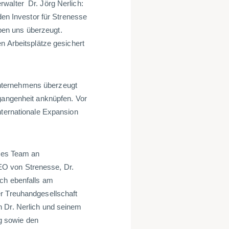
walter Dr. Jörg Nerlich:
den Investor für Strenesse
en uns überzeugt.
n Arbeitsplätze gesichert
nternehmens überzeugt
rgangenheit anknüpfen. Vor
nternationale Expansion
enes Team an
EO von Strenesse, Dr.
ich ebenfalls am
er Treuhandgesellschaft
n Dr. Nerlich und seinem
g sowie den