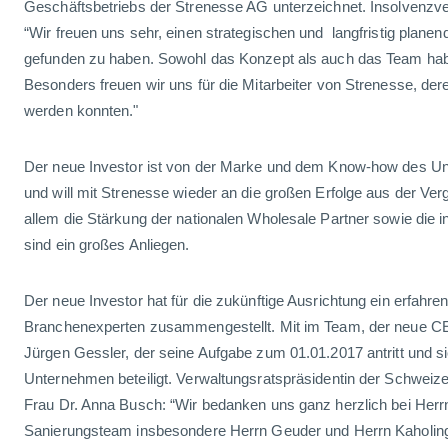
Geschäftsbetriebs der Strenesse AG unterzeichnet. Insolvenzver
“Wir freuen uns sehr, einen strategischen und langfristig planen
gefunden zu haben. Sowohl das Konzept als auch das Team hab
Besonders freuen wir uns für die Mitarbeiter von Strenesse, dere
werden konnten."
Der neue Investor ist von der Marke und dem Know-how des U
und will mit Strenesse wieder an die großen Erfolge aus der Ve
allem die Stärkung der nationalen Wholesale Partner sowie die i
sind ein großes Anliegen.
Der neue Investor hat für die zukünftige Ausrichtung ein erfahr
Branchenexperten zusammengestellt. Mit im Team, der neue C
Jürgen Gessler, der seine Aufgabe zum 01.01.2017 antritt und s
Unternehmen beteiligt. Verwaltungsratspräsidentin der Schweiz
Frau Dr. Anna Busch: “Wir bedanken uns ganz herzlich bei Herr
Sanierungsteam insbesondere Herrn Geuder und Herrn Kaholin