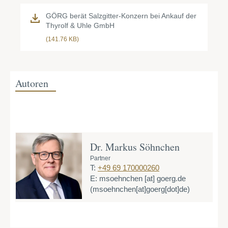
GÖRG berät Salzgitter-Konzern bei Ankauf der
Thyrolf & Uhle GmbH
(141.76 KB)
Autoren
Dr. Markus Söhnchen
Partner
T:
+49 69 170000260
E:
msoehnchen
[at]
goerg.de
(msoehnchen[at]goerg[dot]de)