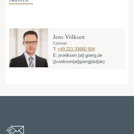
Jens Völksen
Counsel
T:
+49 221 33660 504
E:
jvoelksen
[at]
goerg.de
(jvoelksen[at]goerg[dot]de)