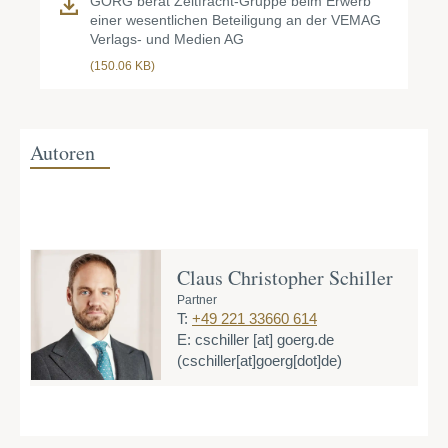
GÖRG berät Zeitfracht-Gruppe beim Erwerb
einer wesentlichen Beteiligung an der VEMAG
Verlags- und Medien AG
(150.06 KB)
Autoren
Claus Christopher Schiller
Partner
T:
+49 221 33660 614
E:
cschiller
[at]
goerg.de
(cschiller[at]goerg[dot]de)