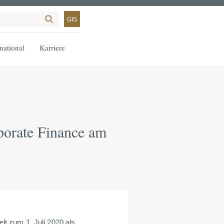
GIS
rnational
Karriere
orate Finance am
t zum 1. Juli 2020 als