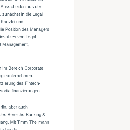
m Ausscheiden aus der
 zunächst in die Legal
 Kanzlei und
 die Position des Managers
insatzes von Legal
act Management,
n im Bereich Corporate
logieunternehmen.
nzierung des Fintech-
rtialfinanzierungen.
lin, aber auch
 des Bereichs Banking &
ugang. Mit Timm Theilmann
strebende