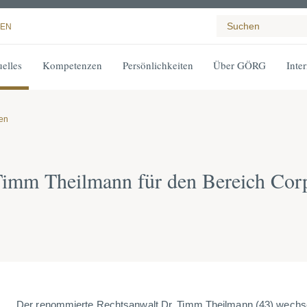
EN
elles
Kompetenzen
Persönlichkeiten
Über GÖRG
Inte
gen
imm Theilmann für den Bereich Corp
Der renommierte Rechtsanwalt Dr. Timm Theilmann (43) wechsel