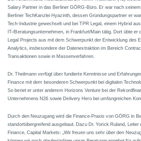
Salary Partner in das Berliner GÖRG-Büro. Er war nach seine
Berliner TechKanzlei Hyazinth, dessen Gründungspartner er war,
Tech-Industrie gewechselt und bei TPR Legal, einem Hybrid aus
IT-/Beratungsunternehmen, in Frankfurt/Main tätig. Dort übte er
Legal Projects aus mit dem Schwerpunkt der Entwicklung des E
Analytics, insbesondere der Datenextraktion im Bereich Contr
Transaktionen sowie in Massenverfahren.
Dr. Theilmann verfügt über fundierte Kenntnisse und Erfahrunge
Finance mit dem besonderen Schwerpunkt bei digitalen Techno
So beriet er unter anderem Horizons Venture bei der Rekordfina
Unternehmens N26 sowie Delivery Hero bei umfangreichen Konso
Durch den Neuzugang wird die Finance-Praxis von GÖRG in Ber
standortübergreifend ausgebaut. Dazu Dr. Yorick Ruland, Leiter
Finance, Capital Markets: „Wir freuen uns sehr über den Neuz
können wir noch glaubwürdiger unser Beratungsangebot für auf