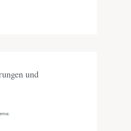
arungen und
hema: