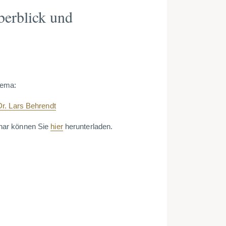
berblick und
hema:
Dr. Lars Behrendt
nar können Sie
hier
herunterladen.