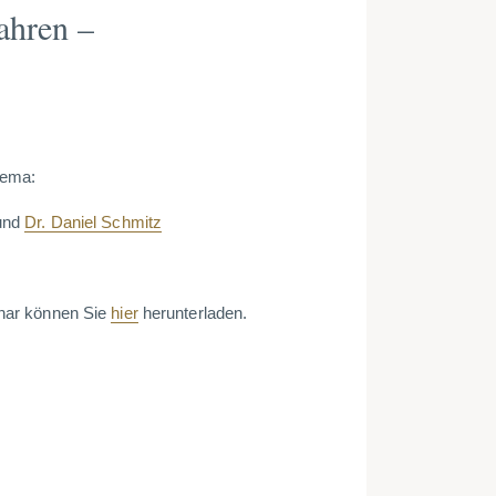
ahren –
hema:
und
Dr. Daniel Schmitz
nar können Sie
hier
herunterladen.