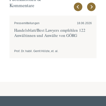
Kommentare
Pressemitteilungen
18.06.2026
Pre
Handels­blatt/Best Lawyers empfehlen 122
GÖ
Anwäl­tinnen und Anwälte von GÖRG
be
An
Prof. Dr. habil. Gerrit Hölzle, et. al.
Dr.