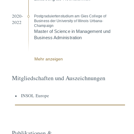
2020-
Postgra­du­ier­ten­studium am Gies College of
Business der University of Illinois Urbana-
2022
Champaign
Master of Science in Management und
Business Admini­s­t­ration
Mehr anzeigen
Mitgliedschaften und Auszeichnungen
INSOL Europe
Publikationen &