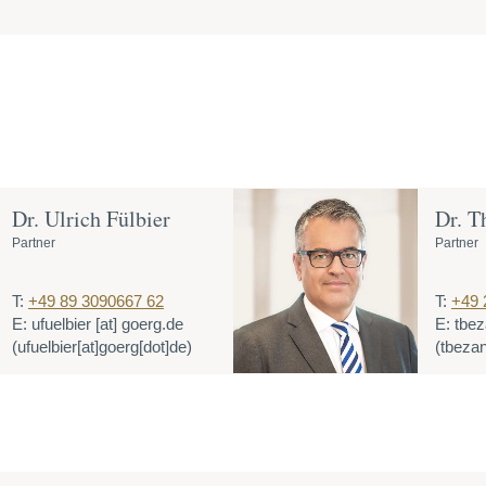
Dr. Ulrich Fülbier
Dr. T
Partner
Partner
T:
+49 89 3090667 62
T:
+49 
E:
ufuelbier
[at]
goerg.de
E:
tbez
(ufuelbier[at]goerg[dot]de)
(tbezan