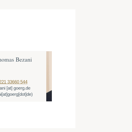
homas Bezani
Dr. Axel Da
Partner
221 33660 544
T:
+49 30 88450
ani
[at]
goerg.de
E:
adahms
[at]
i[at]goerg[dot]de)
(adahms[at]goer