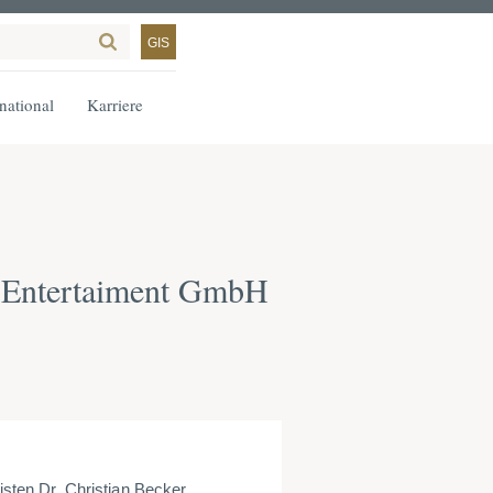
GIS
rnational
Karriere
d Entertaiment GmbH
ten Dr. Christian Becker