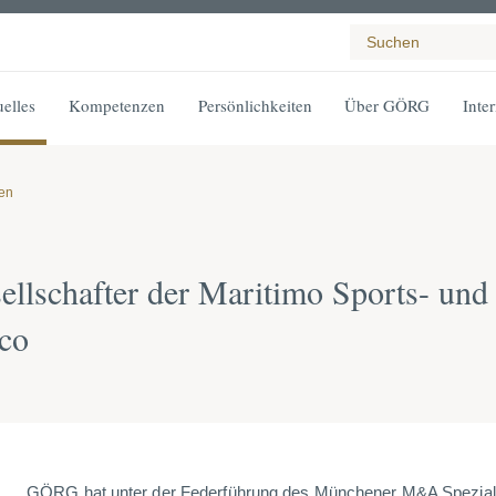
elles
Kompetenzen
Persönlichkeiten
Über GÖRG
Inte
gen
llschafter der Maritimo Sports- un
ico
GÖRG hat unter der Federführung des Münchener M&A Spezialis