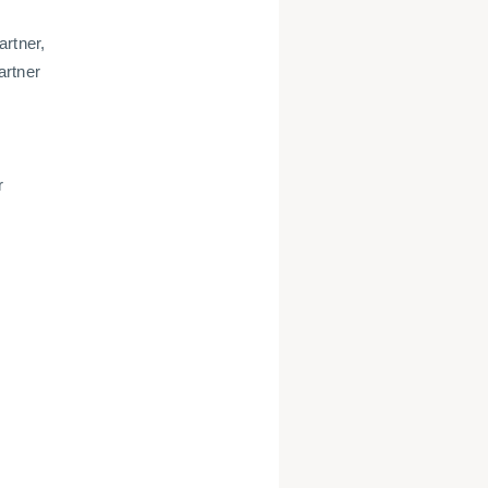
artner,
artner
r