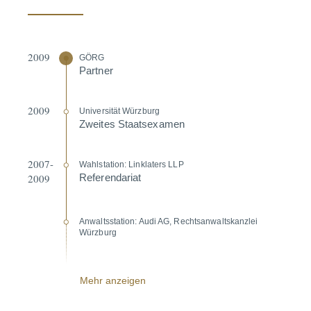
2009
GÖRG
Partner
2009
Univer­sität Würzburg
Zweites Staats­examen
2007-
Wahlstation: Linklaters LLP
2009
Referen­dariat
Anwalts­station: Audi AG, Rechts­an­walts­kanzlei
Würzburg
Mehr anzeigen