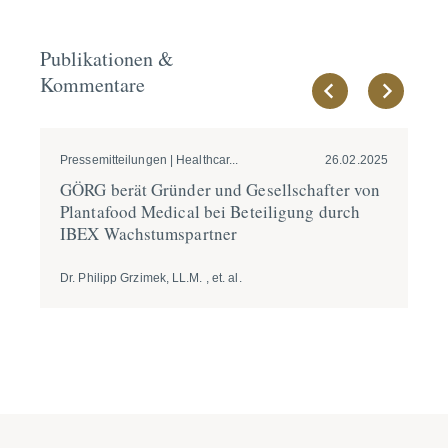
Publikationen &
Kommentare
Pressemitteilungen | Healthcar...
26.02.2025
Pre
GÖRG berät Gründer und Gesell­schafter von
GÖ
Plantafood Medical bei Betei­ligung durch
Er
IBEX Wachs­tum­s­partner
Dr. Philipp Grzimek, LL.M. , et. al.
Dr.