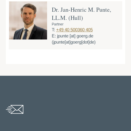
Dr. Jan-Henric M. Punte,
LL.M. (Hull)
Partner
T:
+49 40 500360 405
E:
jpunte
[at]
goerg.de
(jpunte[at]goerg[dot]de)