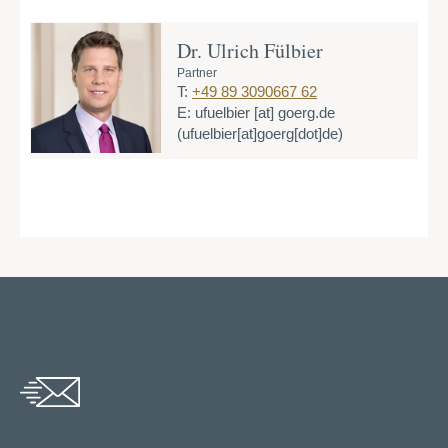
Dr. Ulrich Fülbier
Partner
T:
+49 89 3090667 62
E:
ufuelbier
[at]
goerg.de
(ufuelbier[at]goerg[dot]de)