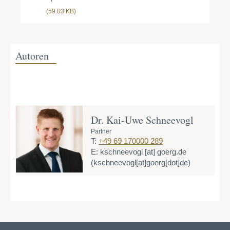
(59.83 KB)
Autoren
Dr. Kai-Uwe Schneevogl
Partner
T:
+49 69 170000 289
E:
kschneevogl
[at]
goerg.de
(kschneevogl[at]goerg[dot]de)