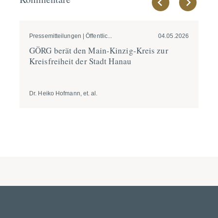
Pressemitteilungen | Öffentlic...
04.05.2026
Pre
GÖRG berät den Main-Kinzig-Kreis zur
GÖ
Kreis­f­reiheit der Stadt Hanau
be
Bi
Dr. Heiko Hofmann, et. al.
Dr.