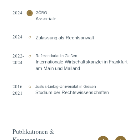
2024
GÖRG
Associate
2024
Zulassung als Rechts­anwalt
2022-
Referen­dariat in Gießen
2024
Inter­na­tionale Wirtschafts­kanzlei in Frankfurt
am Main und Mailand
2016-
Justus-Liebig-Univer­sität in Gießen
2021
Studium der Rechts­wis­sen­schaften
Publikationen &
Kommentare