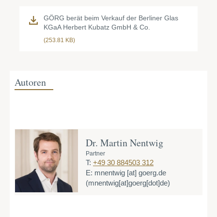
GÖRG berät beim Verkauf der Berliner Glas
KGaA Herbert Kubatz GmbH & Co.
(253.81 KB)
Autoren
Dr. Martin Nentwig
Partner
T:
+49 30 884503 312
E:
mnentwig
[at]
goerg.de
(mnentwig[at]goerg[dot]de)