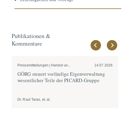
Publikationen &
Kommentare
Pressemitteilungen | Handel un...
14.07.2026
Pre
GÖRG steuert vorläufige Eigen­ver­waltung
GÖ
wesent­licher Teile der PICARD-Gruppe
DU
Dr. Raul Taras, et. al.
Hol