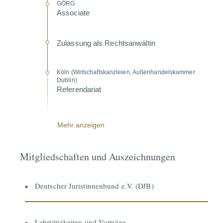
GÖRG
Associate
Zulassung als Rechts­an­wältin
Köln (Wirtschafts­kanz­leien, Außen­han­dels­kammer
Dublin)
Referen­dariat
Mehr anzeigen
Mitgliedschaften und Auszeichnungen
Deutscher Juristinnenbund e.V. (DJB)
Lehrtätigkeiten und Vorträge