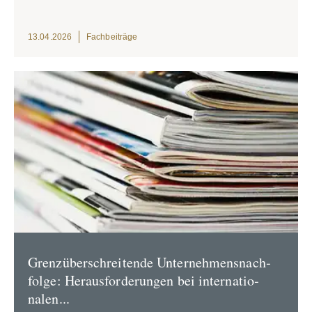
13.04.2026
Fachbei­träge
Grenz­über­sch­rei­tende Unter­neh­mens­nach­
folge: Heraus­for­de­rungen bei inter­na­tio­
nalen...