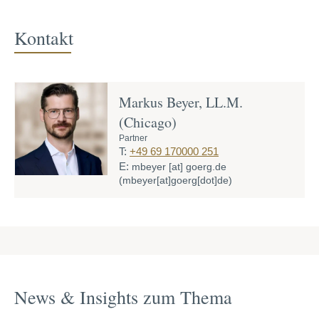
Kontakt
Markus Beyer, LL.M.
(Chicago)
Partner
T:
+49 69 170000 251
E:
mbeyer
[at]
goerg.de
(mbeyer[at]goerg[dot]de)
News & Insights zum Thema