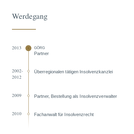
Werdegang
2013
GÖRG
Partner
2002-
Überre­gio­nalen tätigen Insol­venz­kanzlei
2012
2009
Partner, Bestellung als Insol­venz­ver­walter
2010
Fachanwalt für Insol­venz­recht