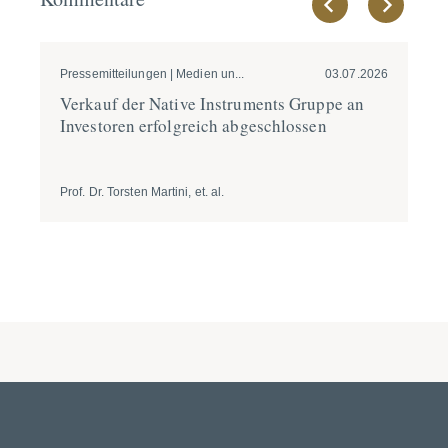
Pressemitteilungen | Medien un...
03.07.2026
Pre
Verkauf der Native Instru­ments Gruppe an
In
Inves­toren erfolg­reich abgesch­lossen
er
üb
Prof. Dr. Torsten Martini, et. al.
Tim